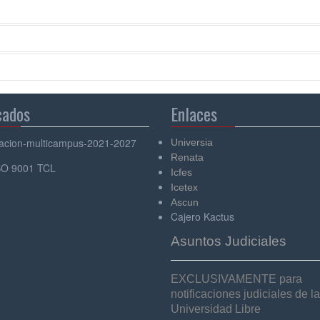
cados
Enlaces
Universia
Renata
Icfes
Icetex
Ascun
Cajero Kactus
Asuntos Judiciales
EXCLUSIVAMENTE para
notificaciones judiciales de la
Universidad Libre