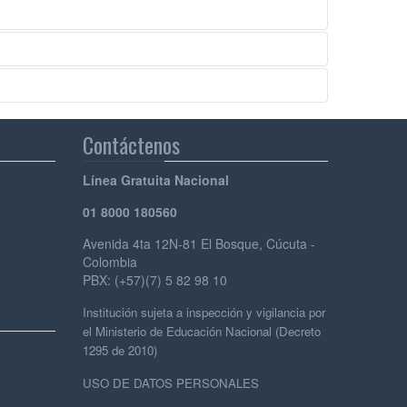
Contáctenos
Línea Gratuita Nacional
01 8000 180560
Avenida 4ta 12N-81 El Bosque, Cúcuta -
Colombia
PBX: (+57)(7) 5 82 98 10
Institución sujeta a inspección y vigilancia por
el Ministerio de Educación Nacional (Decreto
1295 de 2010)
USO DE DATOS PERSONALES