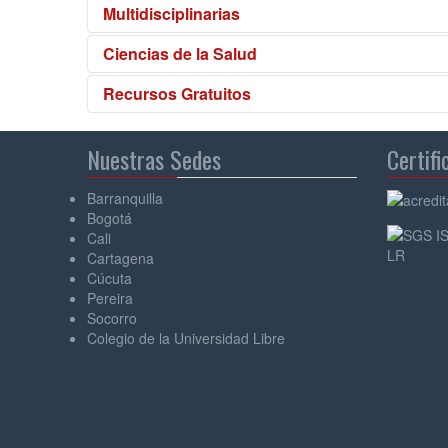
Multidisciplinarias
Ciencias de la Salud
Recursos Gratuitos
Nuestras Sedes
Certifi
Barranquilla
Bogotá
Cali
Cartagena
Cúcuta
Pereira
Socorro
Colegio de la Universidad Libre