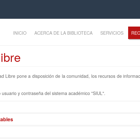
INICIO
ACERCA DE LA BIBLIOTECA
SERVICIOS
REC
libre
d Libre pone a disposición de la comunidad, los recursos de informació
mo usuario y contraseña del sistema académico "SIUL".
tables